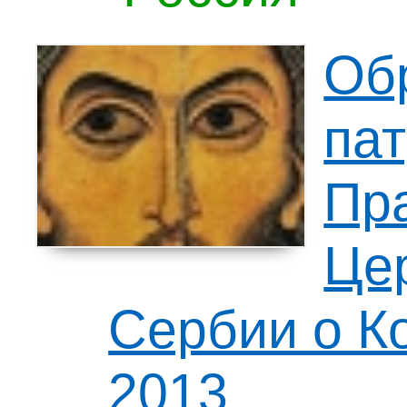
Об
па
Пр
Цер
Сербии о Ко
2013