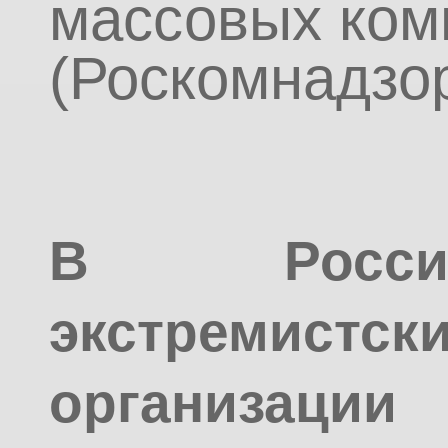
массовых ком
(Роскомнадзор
В Росси
экстремистс
организац