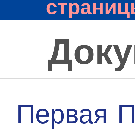
страниц
Док
Первая
П