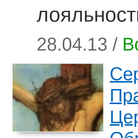
лояльност
28.04.13 /
В
Се
Пр
Це