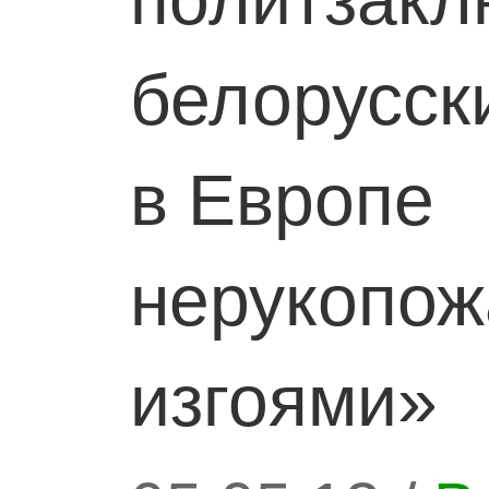
белорусск
в Европе
нерукопо
изгоями»