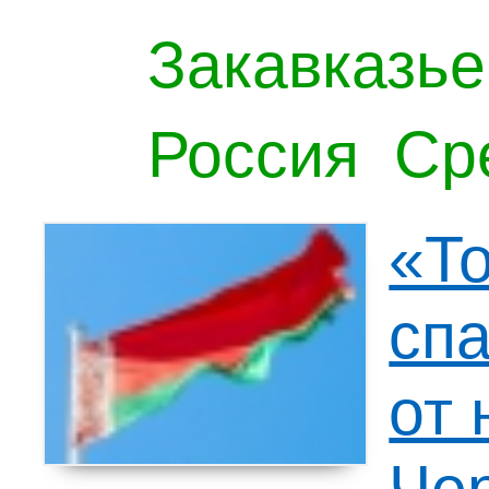
Закавказье
Россия
Ср
«Т
сп
от 
Че