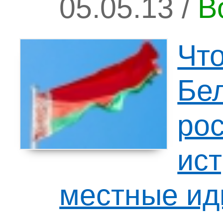
05.05.13 /
В
Что
Бе
ро
ис
местные ид