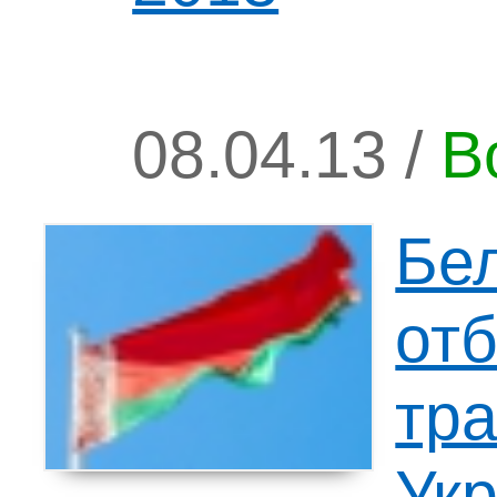
08.04.13 /
В
Бе
от
тра
Ук