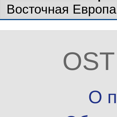
OST
О п