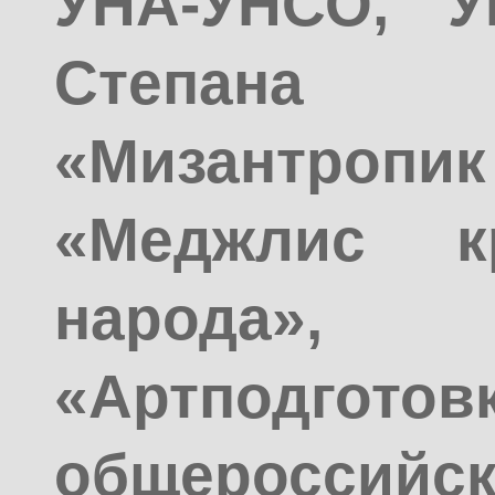
УНА-УНСО, У
Степана
«Мизантро
«Меджлис кр
народа»
«Артподготовк
общероссийс