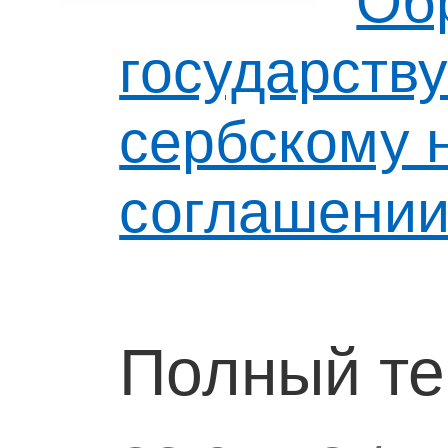
Об
государств
сербскому 
соглашении
Полный те