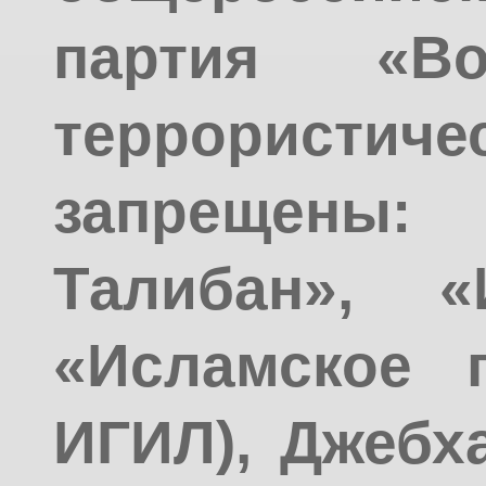
партия «Во
террорис
запрещен
Талибан», «
«Исламское г
ИГИЛ), Джебх