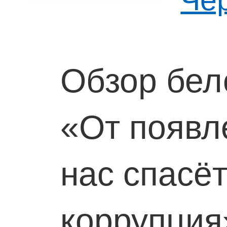
Обзор бел
«От появл
нас спасёт
коррупци