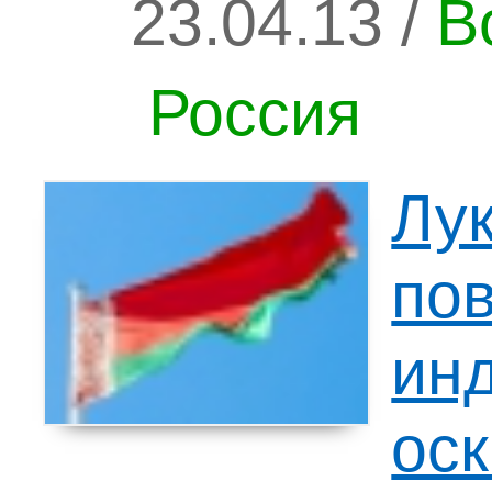
23.04.13 /
В
Россия
Лу
пов
ин
ос