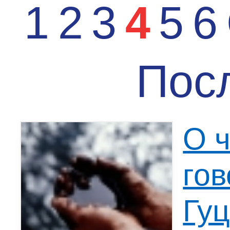
1
2
3
4
5
6
Пос
О 
гов
Гу