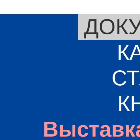
ДОК
К
СТ
К
Выставк