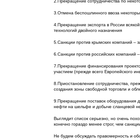
2.Прекращение сотрудничества по неко
3.Отмена беспошлинного ввоза некоторы
4.Прекращение экспорта в России всякой
технологий двойного назначения
5.Санкции против крымских компаний – за
6.Санкции против российских компаний – 
7.Прекращение финансирования проектов
участием (прежде всего Европейского ин
8.Приостановление сотрудничества, преж
создания зоны свободной торговли и обл
9.Прекращение поставок оборудования д
нефти на шельфе и добыче сланцевой н
Выглядит список серьезно, но очень похо
конечно гораздо менее строг, чем санкц
Не будем обсуждать правомерность и об