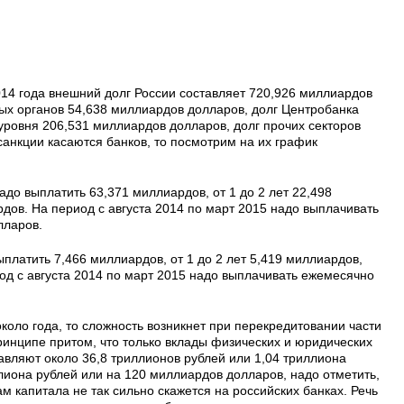
14 года внешний долг России составляет 720,926 миллиардов
ных органов 54,638 миллиардов долларов, долг Центробанка
 уровня 206,531 миллиардов долларов, долг прочих секторов
санкции касаются банков, то посмотрим на их график
адо выплатить 63,371 миллиардов, от 1 до 2 лет 22,498
дов. На период с августа 2014 по март 2015 надо выплачивать
олларов.
платить 7,466 миллиардов, от 1 до 2 лет 5,419 миллиардов,
од с августа 2014 по март 2015 надо выплачивать ежемесячно
около года, то сложность возникнет при перекредитовании части
ринципе притом, что только вклады физических и юридических
тавляют около 36,8 триллионов рублей или 1,04 триллиона
ллиона рублей или на 120 миллиардов долларов, надо отметить,
м капитала не так сильно скажется на российских банках. Речь