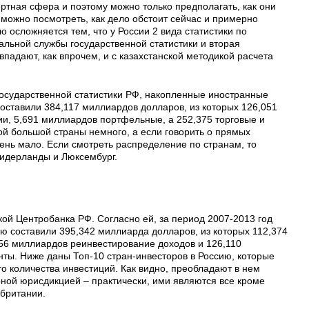
ртная сфера и поэтому можно только предполагать, как они
 можно посмотреть, как дело обстоит сейчас и примерно
о осложняется тем, что у России 2 вида статистики по
льной службы государственной статистики и вторая
впадают, как впрочем, и с казахстанской методикой расчета
осударственной статистики РФ, накопленные иностранные
составили 384,117 миллиардов долларов, из которых 126,051
и, 5,691 миллиардов портфельные, а 252,375 торговые и
кой большой страны немного, а если говорить о прямых
ень мало. Если смотреть распределение по странам, то
Нидерланды и Люксембург.
кой Центробанка РФ. Согласно ей, за период 2007-2013 год
ю составили 395,342 миллиарда долларов, из которых 112,374
856 миллиардов реинвестирование доходов и 126,110
ты. Ниже даны Топ-10 стран-инвесторов в Россию, которые
о количества инвестиций. Как видно, преобладают в нем
ной юрисдикцией – практически, ими являются все кроме
обритании.