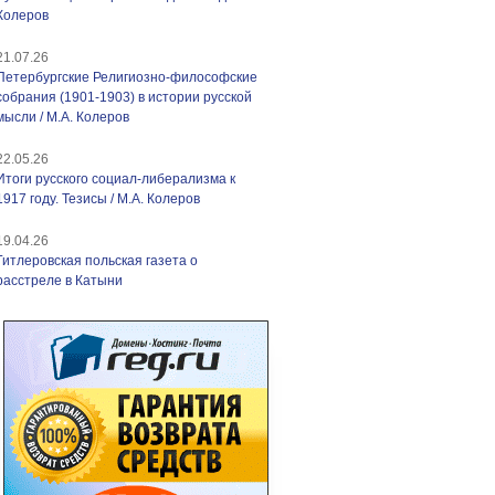
Колеров
21.07.26
Петербургские Религиозно-философские
собрания (1901-1903) в истории русской
мысли / М.А. Колеров
22.05.26
Итоги русского социал-либерализма к
1917 году. Тезисы / М.А. Колеров
19.04.26
Гитлеровская польская газета о
расстреле в Катыни