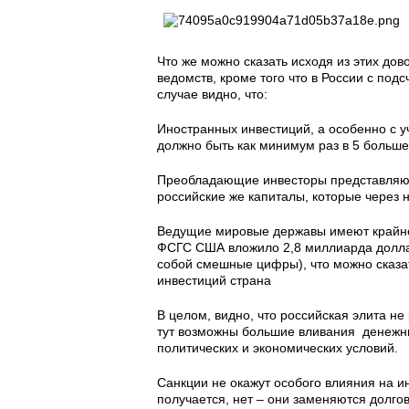
Что же можно сказать исходя из этих дов
ведомств, кроме того что в России с по
случае видно, что:
Иностранных инвестиций, а особенно с у
должно быть как минимум раз в 5 больше
Преобладающие инвесторы представляют
российские же капиталы, которые через 
Ведущие мировые державы имеют крайне
ФСГС США вложило 2,8 миллиарда доллар
собой смешные цифры), что можно сказат
инвестиций страна
В целом, видно, что российская элита н
тут возможны большие вливания денежны
политических и экономических условий.
Санкции не окажут особого влияния на и
получается, нет – они заменяются долг