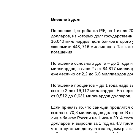
Внешний долг
По оценке Центробанка РФ, на 1 июля 20
долларов, из которых долг государствен
16,040 миллиардов, долг банков второго
экономики 443, 716 миллиардов. Так как 
погашения:
Погашение основного долга – до 1 года н
миллиардов, свыше 2 лет 84,817 миллиар
ежемесячно от 2,2 до 6,6 миллиардов д
Погашение процентов – до 1 года надо вы
свыше 2 лет 19,112 миллиардов. На пери
от 0,512 до 0,631 миллиардов долларов.
Если принять то, что санкции продлятся 
выплат с 70,8 миллиардов долларов. В п
лиц в банках России на 1 июня 2014 сос
долларов и выросли за 1 год на 4,3 три
что отсутствие доступа к западным рынка