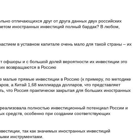
ольно отличающихся друг от друга данных двух российских
дсчетом иностранных инвестиций полный бардак? В любом,
частием в уставном капитале очень мало для такой страны – их
 офшоры и с большой долей вероятности их инвестиции это
них возвращаются в Россию
 малые прямые инвестиции в Россию (к примеру, по методике
ов, а Китай 1,68 миллиарда долларов, что представляет
ь, что Россия практически закрытая для больших иностранных
е реализовала полностью инвестиционный потенциал России и
х средств, особенно при создании соответствующих
нвестиции, так как значимых иностранных инвестиций
овыми инструментами.