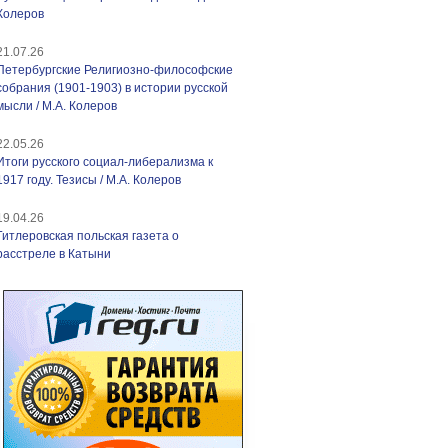
Колеров
21.07.26
Петербургские Религиозно-философские
собрания (1901-1903) в истории русской
мысли / М.А. Колеров
22.05.26
Итоги русского социал-либерализма к
1917 году. Тезисы / М.А. Колеров
19.04.26
Гитлеровская польская газета о
расстреле в Катыни