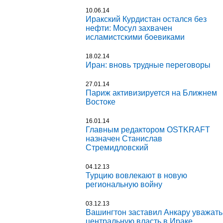
10.06.14
Иракский Курдистан остался без
нефти: Мосул захвачен
исламистскими боевиками
18.02.14
Иран: вновь трудные переговоры
27.01.14
Париж активизируется на Ближнем
Востоке
16.01.14
Главным редактором OSTKRAFT
назначен Станислав
Стремидловский
04.12.13
Турцию вовлекают в новую
региональную войну
03.12.13
Вашингтон заставил Анкару уважать
центральную власть в Ираке