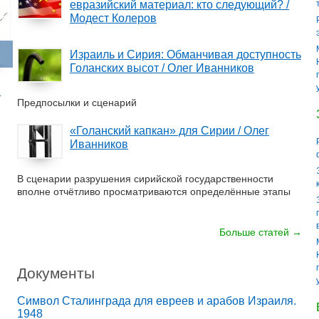
евразийский материал: кто следующий? /
Модест Колеров
Израиль и Сирия: Обманчивая доступность
Голанских высот / Олег Иванников
→
Предпосылки и сценарий
«Голанский капкан» для Сирии / Олег
Иванников
В сценарии разрушения сирийской государственности
вполне отчётливо просматриваются определённые этапы
Больше статей →
Документы
Символ Сталинграда для евреев и арабов Израиля.
1948