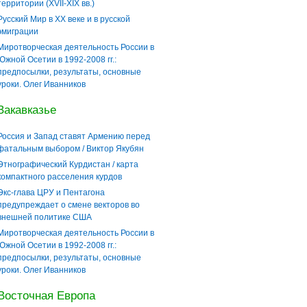
территории (XVII-XIX вв.)
Русский Мир в ХХ веке и в русской
эмиграции
Миротворческая деятельность России в
Южной Осетии в 1992-2008 гг.:
предпосылки, результаты, основные
уроки. Олег Иванников
Закавказье
Россия и Запад ставят Армению перед
фатальным выбором / Виктор Якубян
Этнографический Курдистан / карта
компактного расселения курдов
Экс-глава ЦРУ и Пентагона
предупреждает о смене векторов во
внешней политике США
Миротворческая деятельность России в
Южной Осетии в 1992-2008 гг.:
предпосылки, результаты, основные
уроки. Олег Иванников
Восточная Европа