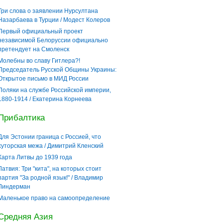
Три слова о заявлении Нурсултана
Назарбаева в Турции / Модест Колеров
Первый официальный проект
независимой Белоруссии официально
претендует на Смоленск
Молебны во славу Гитлера?!
Председатель Русской Общины Украины:
Открытое письмо в МИД России
Поляки на службе Российской империи,
1880-1914 / Екатерина Корнеева
Прибалтика
Для Эстонии граница с Россией, что
хуторская межа / Димитрий Кленский
Карта Литвы до 1939 года
Латвия: Три "кита", на которых стоит
партия "За родной язык!" / Владимир
Линдерман
Маленькое право на самоопределение
Средняя Азия