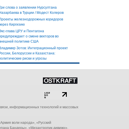
Три слова о заявлении Нурсултана
Назарбаева в Турции / Модест Колеров
Проекты железнодорожных коридоров
через Киргизию
Экс-глава ЦРУ и Пентагона
предупреждает о смене векторов во
внешней политике США
Владимир Зотов: Интеграционный проект
России, Белоруссии и Казахстана:
политические риски и угрозы
связи, информационных технологий и массовых
Армия воли народа», «Русский
епана Бандеры», «Мизантропик дивижн»,