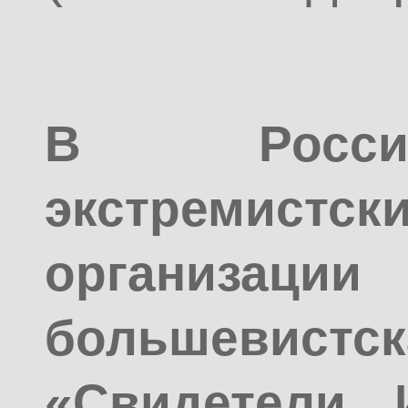
В Росси
экстремистс
организац
большевист
«Свидетели 