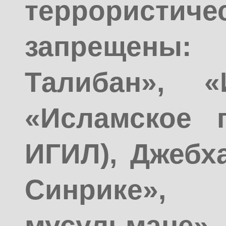
террорис
запрещен
Талибан», «
«Исламское г
ИГИЛ), Джебх
Синрике
мусульмане»