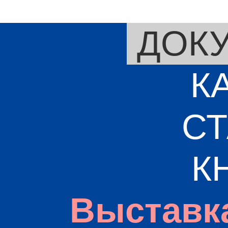
ДОК
К
СТ
К
Выставк