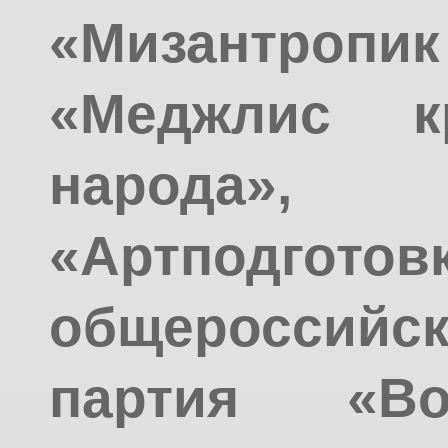
«Мизантро
«Меджлис кр
народа»
«Артподготовк
общероссийс
партия «Во