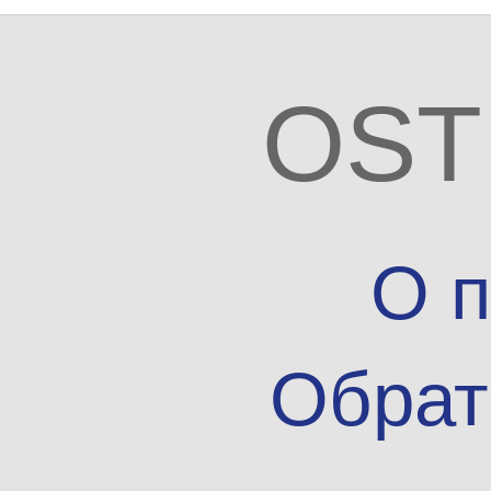
OST
О п
Обрат