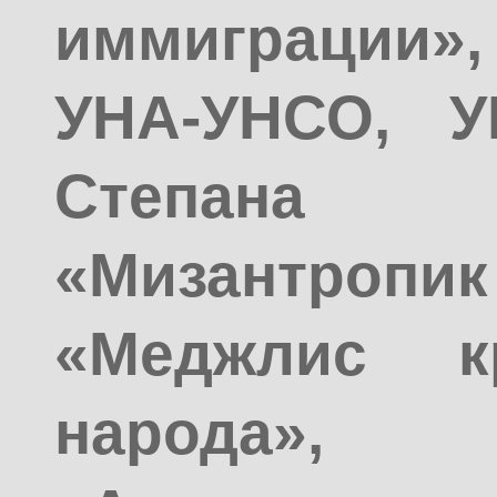
иммиграции»,
УНА-УНСО, У
Степана
«Мизантро
«Меджлис кр
народа»