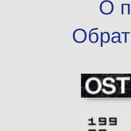
О п
Обрат