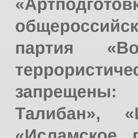
«Артподготовк
общероссийс
партия «Во
террорис
запрещен
Талибан», «
«Исламское г