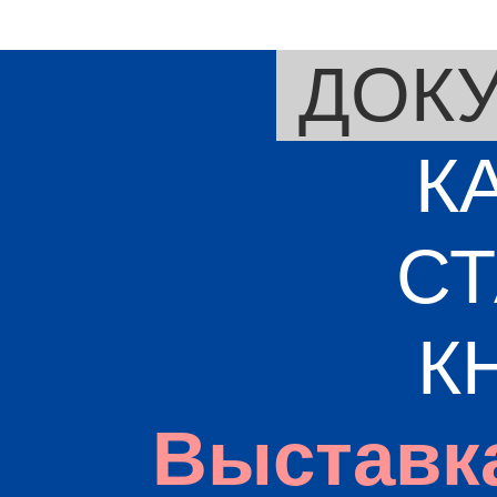
ДОК
К
СТ
К
Выставк