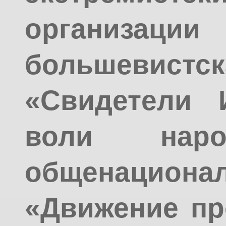
организац
большевист
«Свидетели 
воли наро
общенацион
«Движение пр