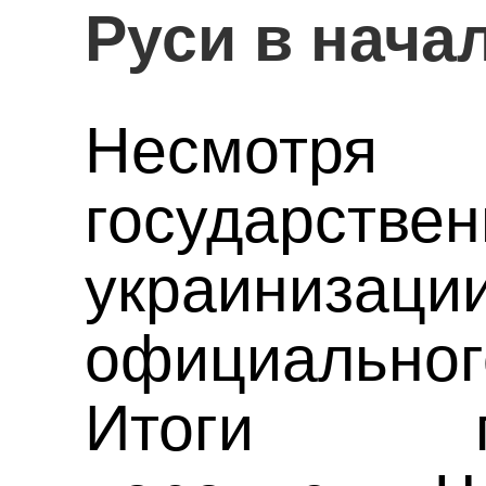
Руси в нача
Несм
государств
украиниз
официальног
Итоги гос