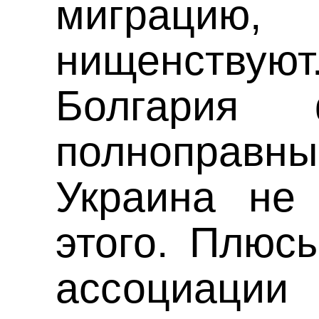
миграц
нищенству
Болгария
полноправ
Украина не
этого. Плюс
ассоциац