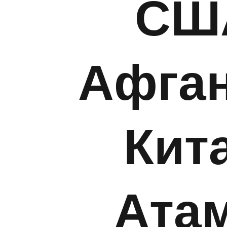
СШ
Афган
Кит
Ата