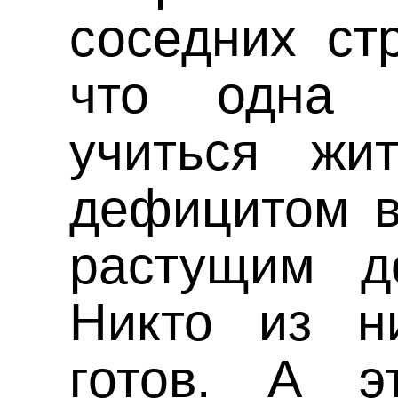
соседних стр
что одна 
учиться жи
дефицитом в
растущим д
Никто из н
готов. А э