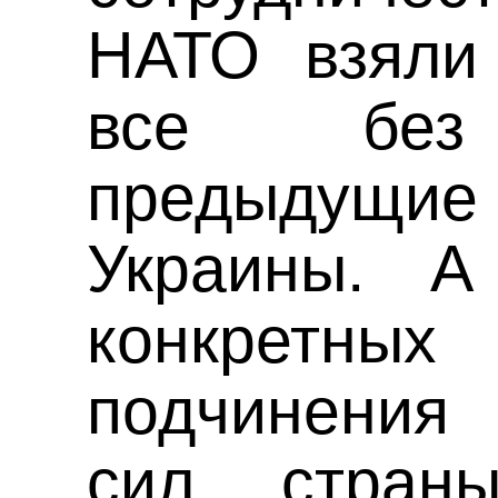
НАТО взяли
все без 
предыдущи
Украины. А
конкретных
подчинени
сил стран