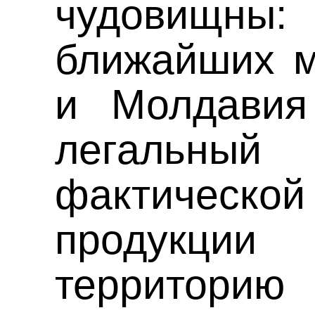
чудовищн
ближайших м
и Молдавия
легаль
фактическо
продукци
территори