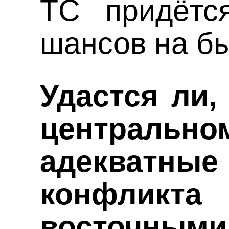
ТС придётс
шансов на бы
Удастся ли,
центрально
адекватные
конфлик
восточными