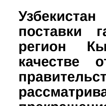
Узбекист
поставки 
регион Кы
качестве 
правите
рассматри