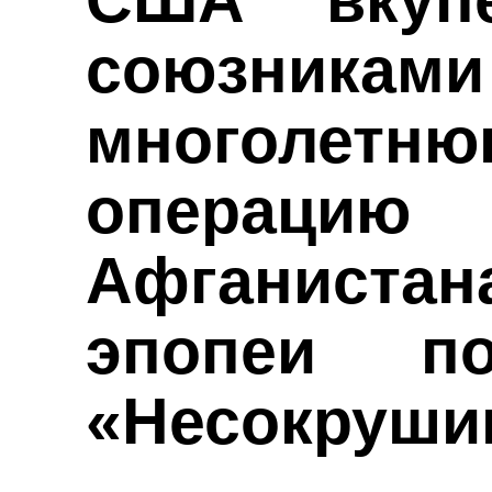
союзникам
многолет
операцию 
Афганистана
эпопеи п
«Несокруши