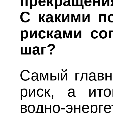
прекращени
С какими п
рисками со
шаг?
Самый главн
риск, а ито
водно-энерге