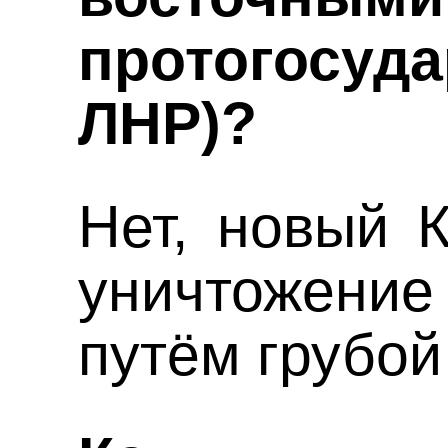
протогосуд
ЛНР)?
Нет, новый 
уничтожен
путём грубой