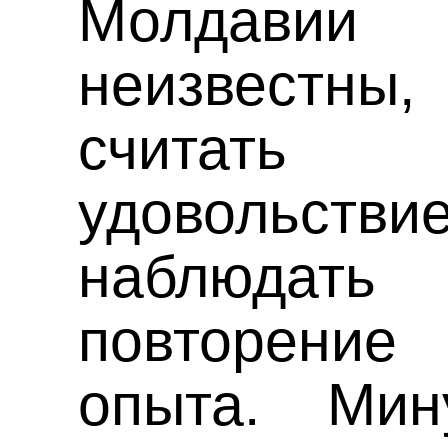
Молдави
неизвестны,
считат
удовольст
наблюдат
повторени
опыта. Ми