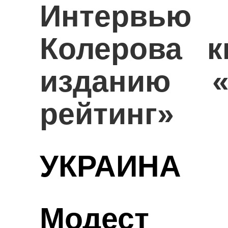
Интервь
Колерова к
изданию «
рейтинг»
УКРАИНА
Модест А