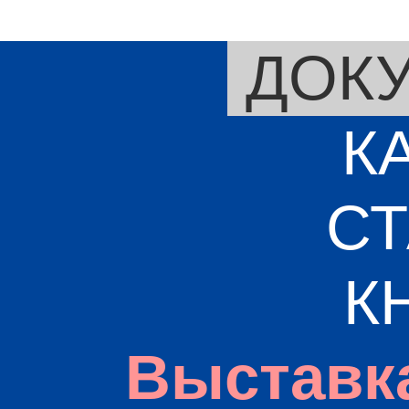
ДОК
К
СТ
К
Выставк