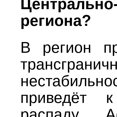
Центрально-
региона?
В регион п
трансгранич
нестабильн
приведёт к
распаду А