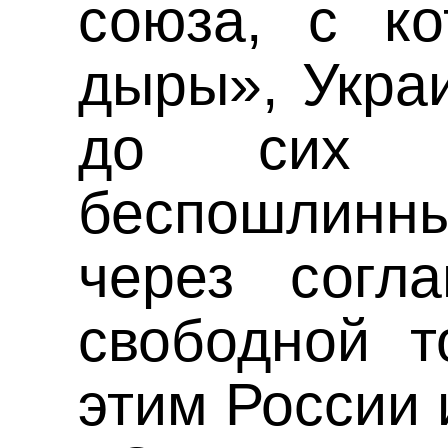
союза, с к
дыры», Укра
до сих п
беспошлин
через согл
свободной т
этим России 