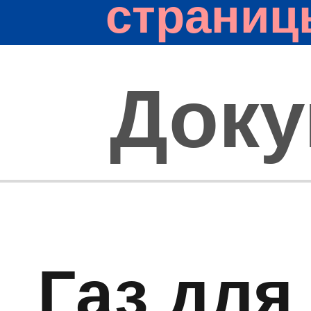
страниц
Док
Газ для