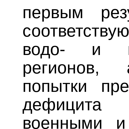
первым рез
соответству
водо- и г
регионов
попытки пре
дефицит
военными и