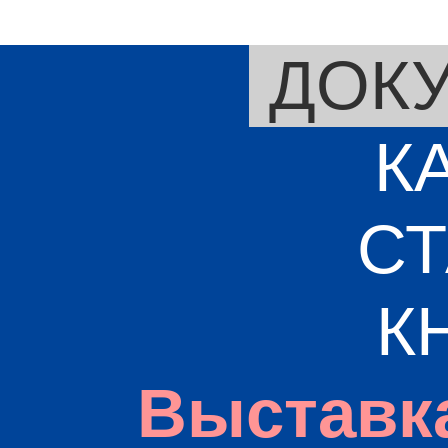
ДОК
К
СТ
К
Выставк