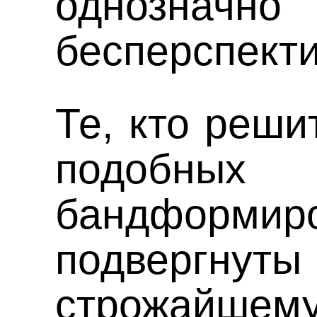
однозначно
бесперспект
Те, кто реши
подобных
бандформир
подвергн
строжайшем