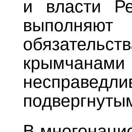
и власти Р
выпол
обязател
крымчанам
несправедли
подвергнуты
В многонаци