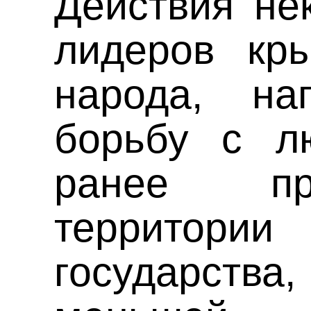
Действия не
лидеров кры
народа, на
борьбу с л
ранее пр
террито
государств