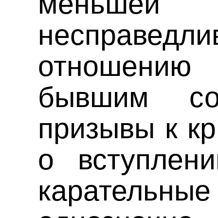
меньш
несправе
отношени
бывшим со
призывы к к
о вступлен
карательны