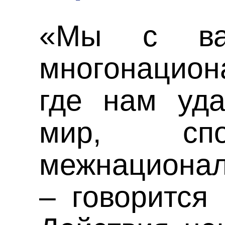
«Мы с ва
многонацио
где нам уда
мир, спо
межнационал
– говорится