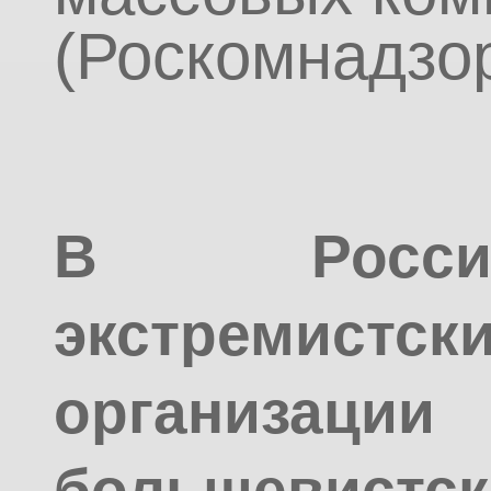
(Роскомнадзор
В Росси
экстремистс
организац
большевист