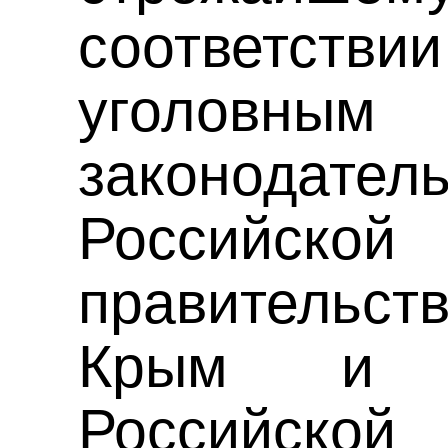
соответстви
уголовным
законодател
Российской
правительс
Крым и П
Российск