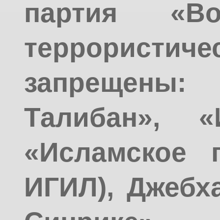
партия «Во
террорис
запрещен
Талибан», «
«Исламское г
ИГИЛ), Джебх