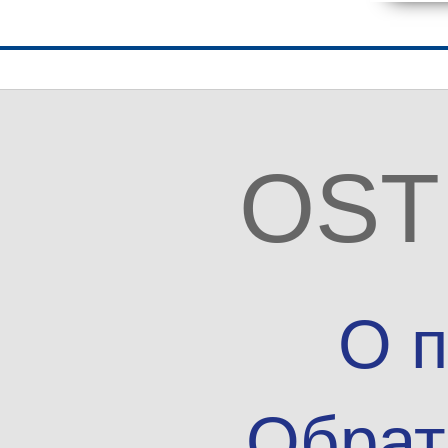
OST
О п
Обрат