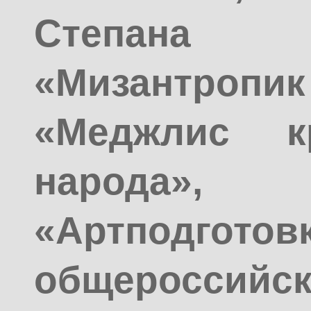
Степана
«Мизантро
«Меджлис кр
народа»
«Артподготовк
общероссийс