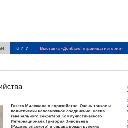
ЬИ
КНИГИ
Выставка «Донбасс: страницы истории»
ийства
Газета Милюкова о евразийстве. Очень тонкое и
политически невозможное соединение: слева
генерального секретаря Коммунистического
Интернационала Григория Зиновьева
(Радомысльского) и справа вождя русских