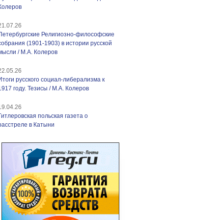
Колеров
21.07.26
Петербургские Религиозно-философские
собрания (1901-1903) в истории русской
мысли / М.А. Колеров
22.05.26
Итоги русского социал-либерализма к
1917 году. Тезисы / М.А. Колеров
19.04.26
Гитлеровская польская газета о
расстреле в Катыни