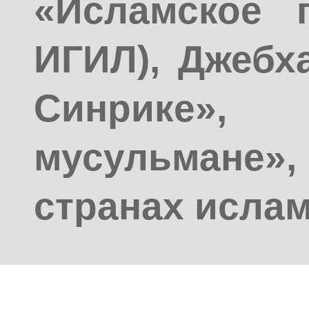
«Исламское г
ИГИЛ), Джебх
Синрике
мусульмане»
странах ислам