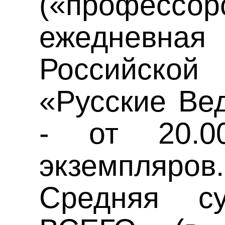
(«профессор
ежеднев
Российск
«Русские Ве
- от 20.0
экземпляров.
Средняя с