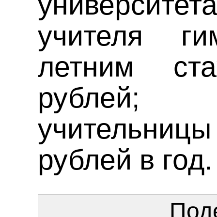
университета
учителя г
летним ст
рублей;
учительни
рублей в год.
Под