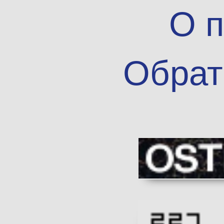
О п
Обрат