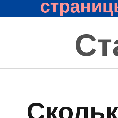
страниц
Ст
Скольк