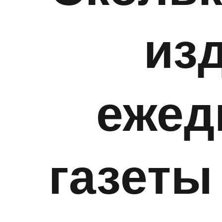
из
ежед
газеты