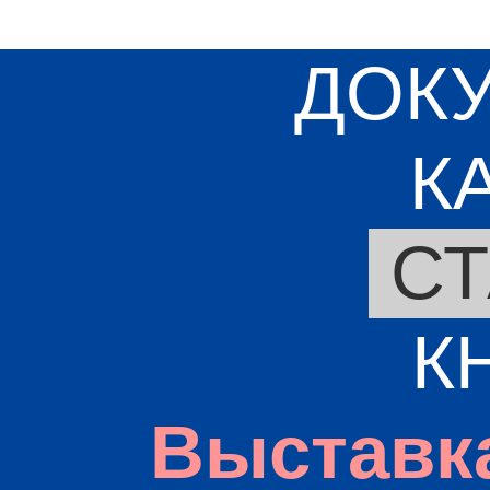
ДОК
К
СТ
К
Выставк