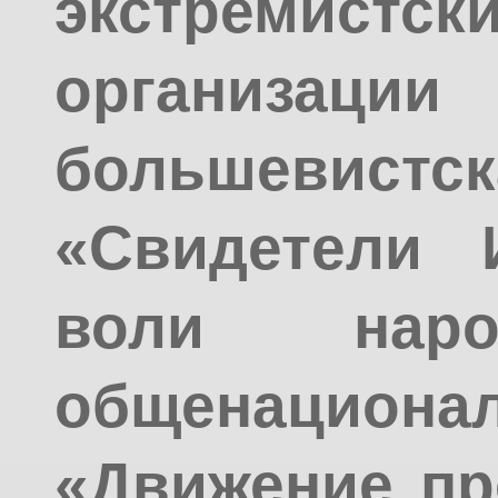
экстремистс
организац
большевист
«Свидетели 
воли наро
общенацион
«Движение пр