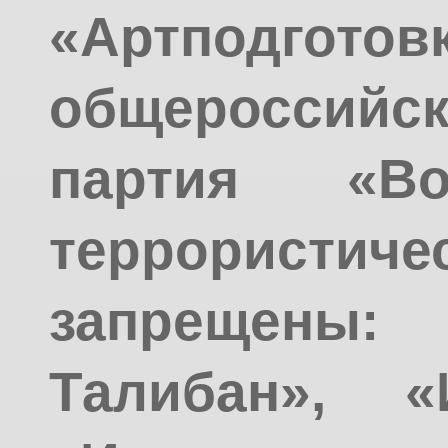
«Артподготовк
общероссийс
партия «Во
террорис
запрещен
Талибан», «