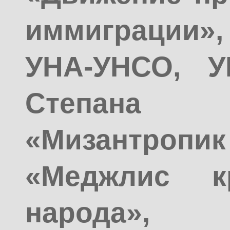
иммиграции»,
УНА-УНСО, У
Степана
«Мизантро
«Меджлис кр
народа»