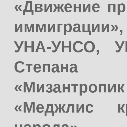
«Движение пр
иммиграции»,
УНА-УНСО, У
Степана
«Мизантро
«Меджлис кр