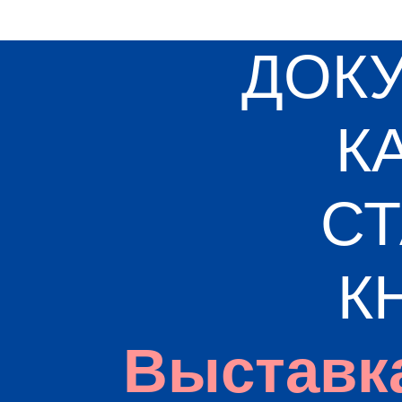
ДОК
К
СТ
К
Выставк