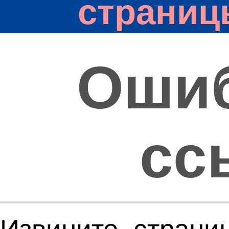
страниц
Оши
сс