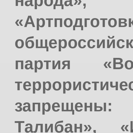
народа»
«Артподготовк
общероссийс
партия «Во
террорис
запрещен
Талибан», «