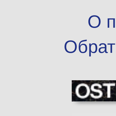
О п
Обрат