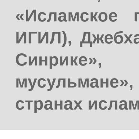
«Исламское г
ИГИЛ), Джебх
Синрике
мусульмане»
странах ислам