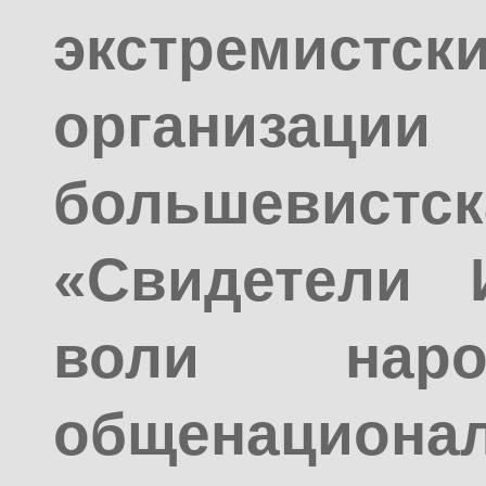
экстремистс
организац
большевист
«Свидетели 
воли наро
общенацион