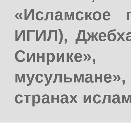
«Исламское г
ИГИЛ), Джебх
Синрике
мусульмане»
странах ислам