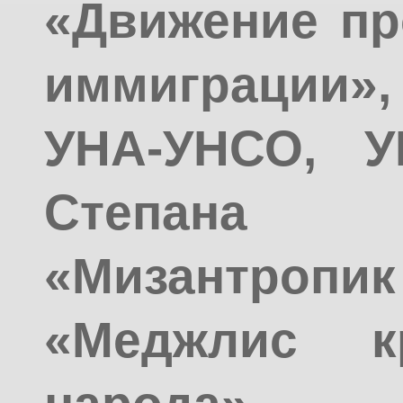
«Движение пр
иммиграции»,
УНА-УНСО, У
Степана
«Мизантро
«Меджлис кр