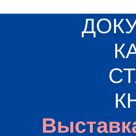
ДОК
К
СТ
К
Выставк