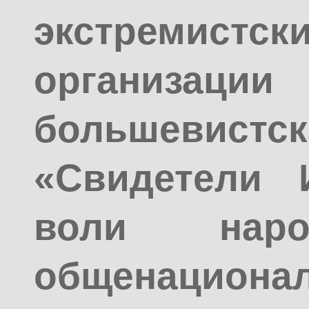
экстремистс
организац
большевист
«Свидетели 
воли наро
общенацион