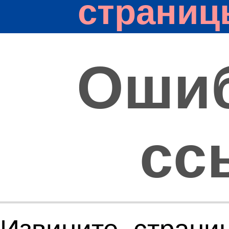
страниц
Оши
сс