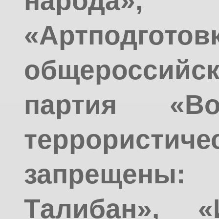
народа»
«Артподготовк
общероссийс
партия «Во
террорис
запрещен
Талибан», «