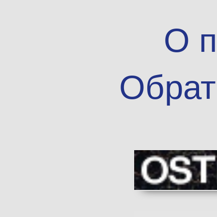
О п
Обрат