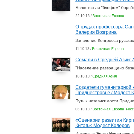
Является ли "блефом" борьб
22.10.13 /
Восточная Европа
О трудах профессора Санк
Валерия Возгрина
Заявление Конгресса русски
11.10.13 /
Восточная Европа
Сомали в Средней Азии: 
"Население развращено безн
10.10.13 /
Средняя Азия
Создатели гуманитарной 
Приднестровье / Модест 
Путь к независимости Придне
06.10.13 /
Восточная Европа
Росс
«Сценарии развития Кирги
Китая»: Модест Колеров
Интервью Эрику Исраилову, 