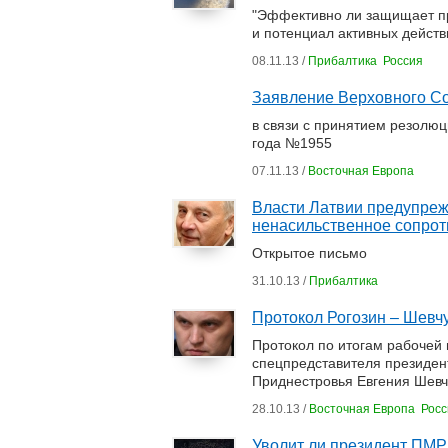
"Эффективно ли защищает п
и потенциал активных действ
08.11.13 /
Прибалтика
Россия
Заявление Верховного Со
в связи с принятием резолю
года №1955
07.11.13 /
Восточная Европа
Власти Латвии предупреж
ненасильственное сопро
Открытое письмо
31.10.13 /
Прибалтика
Протокол Рогозин – Шевчу
Протокол по итогам рабочей 
спецпредставителя президен
Приднестровья Евгения Шевч
28.10.13 /
Восточная Европа
Росс
Уволит ли президент ПМР