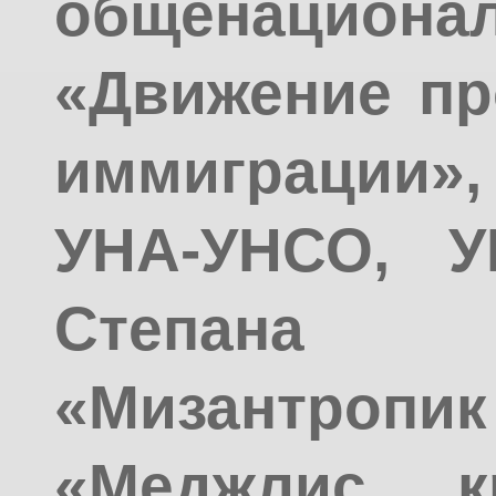
общенацион
«Движение пр
иммиграции»,
УНА-УНСО, У
Степана
«Мизантро
«Меджлис кр