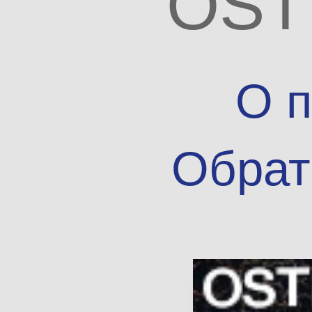
OST
О п
Обрат