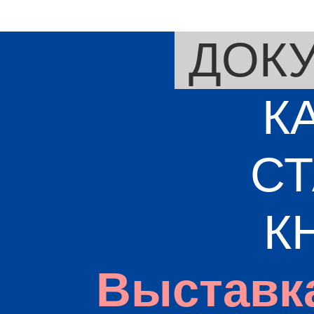
ДОК
К
СТ
К
Выставк