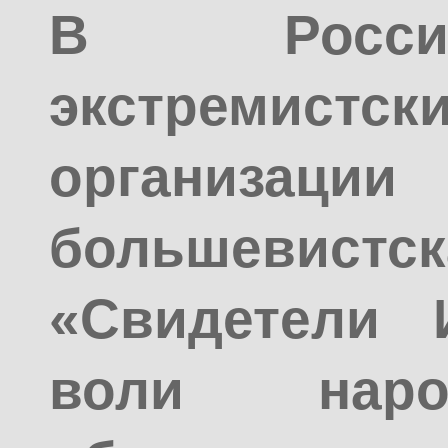
В Росси
экстремистс
организац
большевист
«Свидетели 
воли наро