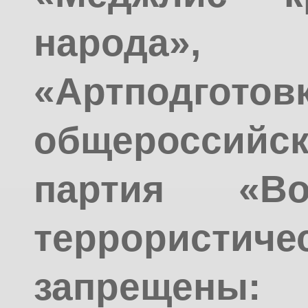
народа»
«Артподготовк
общероссийс
партия «Во
террорис
запрещен