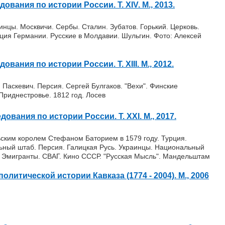
ования по истории Роcсии. Т. XIV. М., 2013.
инцы. Москвичи. Сербы. Сталин. Зубатов. Горький. Церковь.
ция Германии. Русские в Молдавии. Шульгин. Фото: Алексей
вания по истории Роcсии. Т. XIII. М., 2012.
 Паскевич. Персия. Сергей Булгаков. "Вехи". Финские
Приднестровье. 1812 год. Лосев
ования по истории России. Т. XXI. М., 2017.
ьским королем Стефаном Баторием в 1579 году. Турция.
ный штаб. Персия. Галицкая Русь. Украинцы. Национальный
. Эмигранты. СВАГ. Кино СССР. "Русская Мысль". Мандельштам
олитической истории Кавказа (1774 - 2004). М., 2006