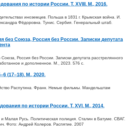
вания по истории России. Т. XVIII. М., 2016.
детельствах иноземцев. Польша в 1831 г. Крымская война. И.
лександра Фёдоровна. Тунис. Сербия. Генеральный штаб.
я без Союза, Россия без России. Записки депутата
ента
 Союза, Россия без России. Записки депутата расстрелянного
аботанное и дополненное. М., 2023. 576 с.
 (17–18). М., 2020.
ийство Распутина. Франк. Немые фильмы. Мандельштам
ования по истории Роcсии. Т. XVI. М., 2014.
 и Малая Русь. Политическая полиция. Сталин в Батуме. СВАГ.
ч. Фото: Андрей Колеров. Распятие. 2007