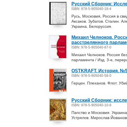
Русский Сборник: Исследо
ISBN: 978-5-905040-18-4
Русь, Московия, Россия в сви
Аксаков. Зубатов. Сталин. А
Украина. Белоруссия.
Михаил Челноков. Росси
расстрелянного парлам
ISBN: 978-5-905040-87-0
Михаил Челноков. Россия без
парламента / Изд. 3-е, перер
OSTKRAFT. История. №5–6
ISBN: 978-5-905040-58-0
Герцен. Плеханов. Флот. Уб
Русский Сборник: исслед
ISBN: 978-5-905040-10-8
Папство и Московия. Украина
Устрялов. Мирослав Йованови