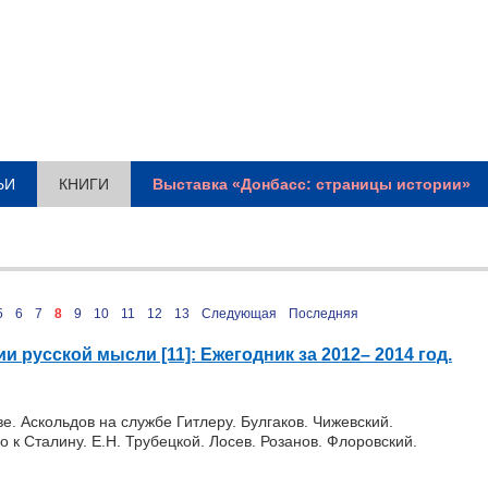
ЬИ
КНИГИ
Выставка «Донбасс: страницы истории»
5
6
7
8
9
10
11
12
13
Следующая
Последняя
 русской мысли [11]: Ежегодник за 2012– 2014 год.
е. Аскольдов на службе Гитлеру. Булгаков. Чижевский.
 к Сталину. Е.Н. Трубецкой. Лосев. Розанов. Флоровский.