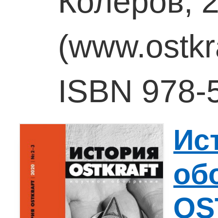
Колеров, 
(www.ostkra
ISBN 978-
Ис
об
OS