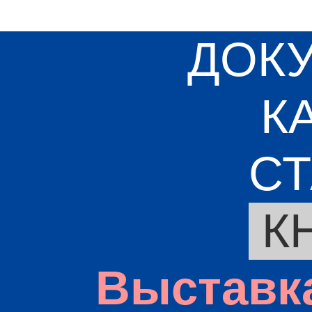
ДОК
К
СТ
К
Выставк