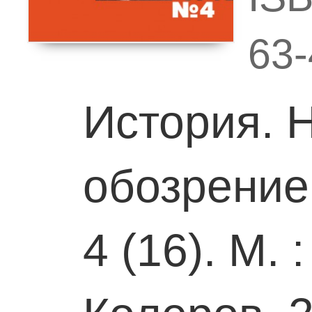
63-
История. 
обозрени
4 (16). М. 