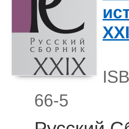
ис
XX
ISB
66-5
Русский С