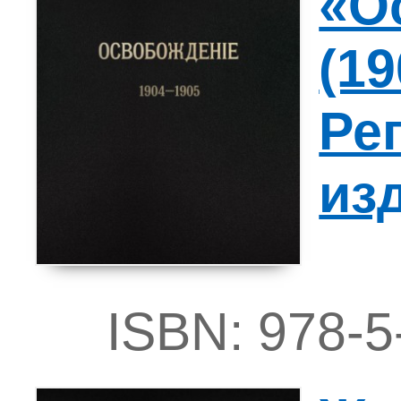
«О
(19
Ре
из
ISBN: 978-5