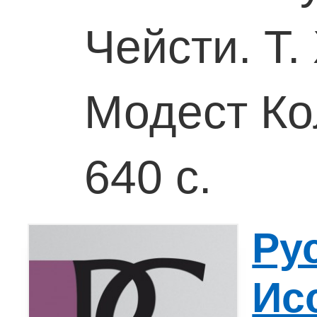
Чейсти. Т. 
Модест Ко
640 с.
Ру
Ис