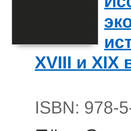
Ис
эк
ис
XVIII и XIX 
ISBN: 978-5