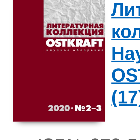
Ли
ко
На
OS
(17