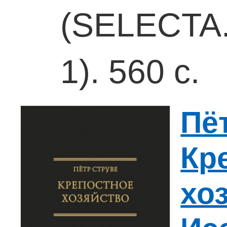
(SELECTA. 
1). 560 с.
Пё
Кр
хо