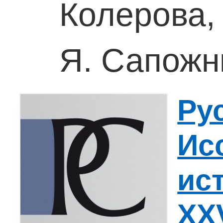
Колерова, 
Я. Сапожни
Ру
Ис
ис
XXV