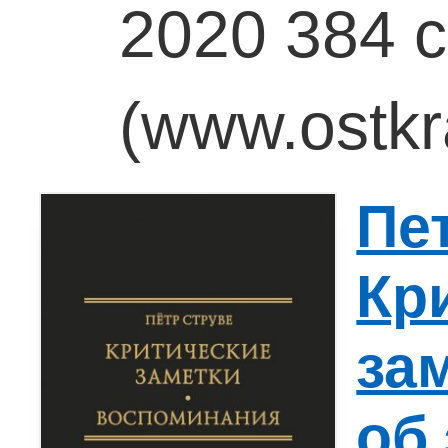
2020 384 с
(www.ostkra
Пе
Кр
за
об