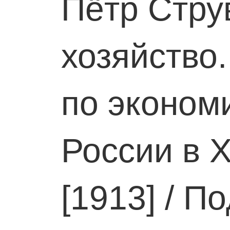
Пётр Стру
хозяйство
по эконом
России в XV
[1913] / По