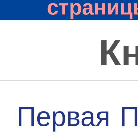
страниц
К
Первая
П