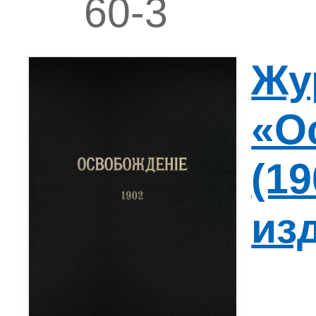
60-3
Жу
«О
(19
из