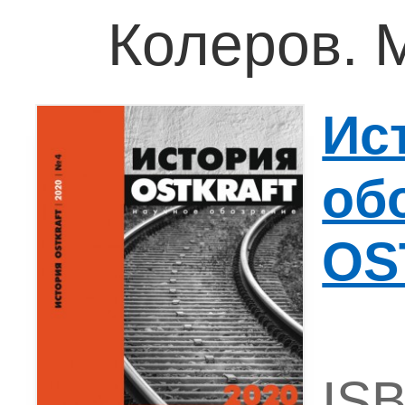
Колеров. М
Ис
об
OS
ISB