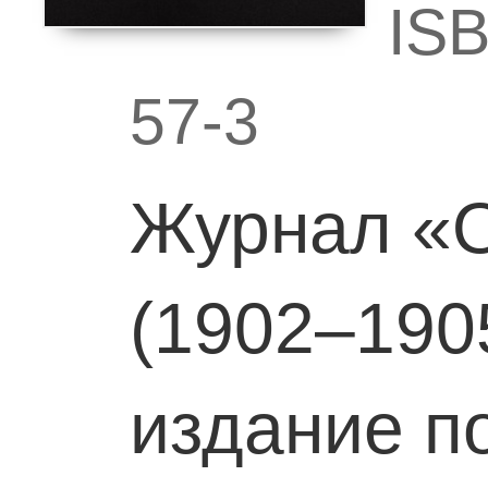
ISB
57-3
Журнал «
(1902–190
издание п