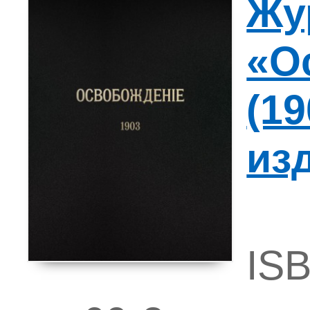
Жу
«О
(19
из
ISB