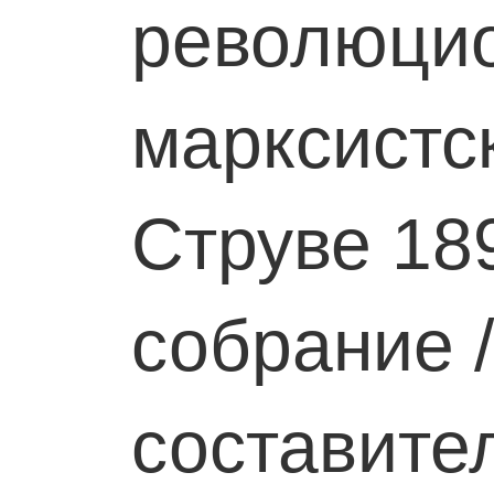
революци
марксистск
Струве 189
собрание /
составител