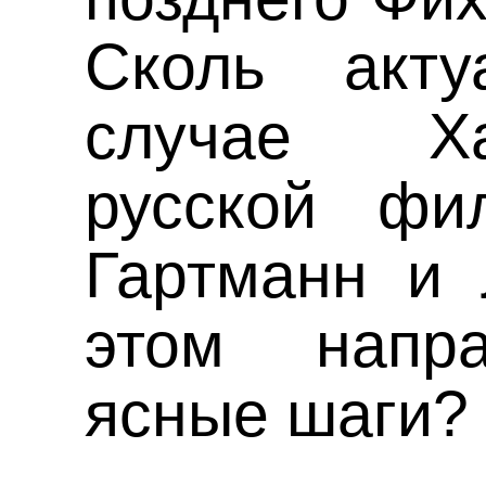
Сколь акт
случае Х
русской фи
Гартманн и 
этом напр
ясные шаги?