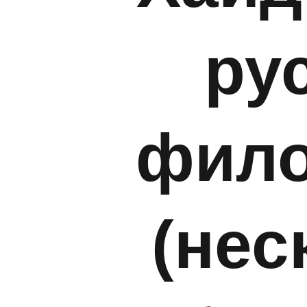
ру
фил
(нес