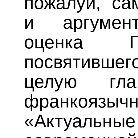
пожалуй, са
и аргумен
оценка Г
посвятивше
целую гл
франкояз
«Актуальн