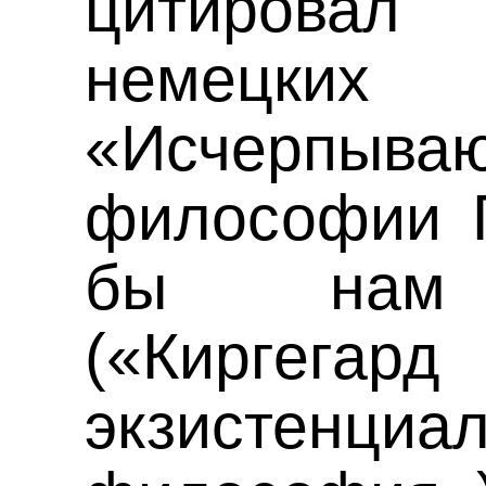
цитирова
немецких
«Исчерпыва
философии Г
бы нам К
(«Кир
экзистенциа