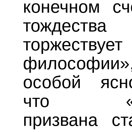
конечном с
тождеств
торжест
философии»,
особой ясн
что «фен
призвана ст