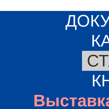
ДОК
К
СТ
К
Выставк