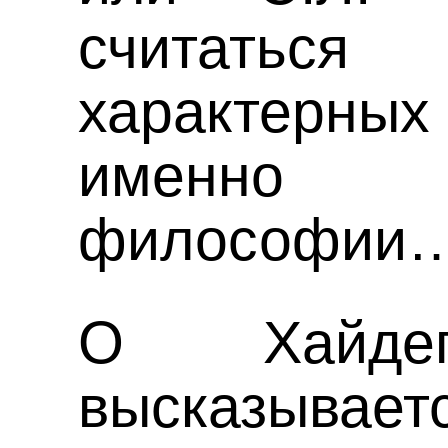
считаться
характер
именно
философии
О Хайдег
высказывае