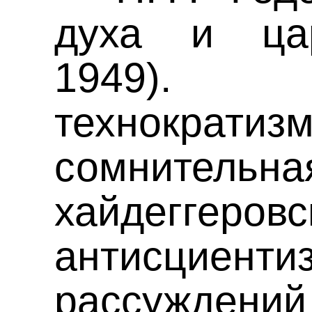
духа и цар
1949). «
технократ
сомнительна
хайдеггеров
антисцие
рассужден