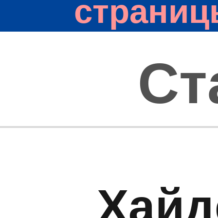
страниц
Ст
Хайд