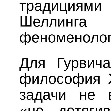
традиция
Шелл
феноменолог
Для Гурвича
философия Х
задачи не 
«не дотяги