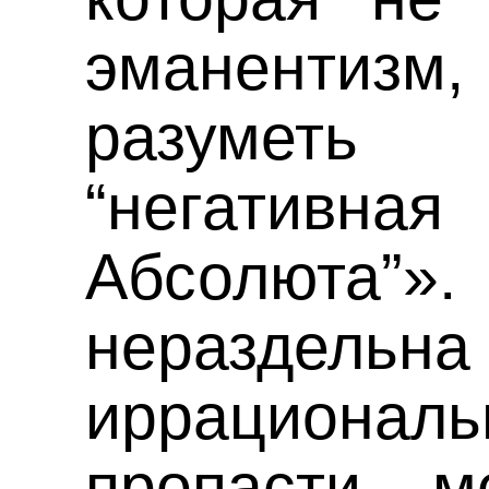
эманенти
разумет
“негативн
Абсолю
нераздельна
иррационал
пропасти м