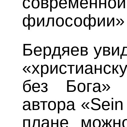
современ
философии» 
Бердяев увид
«христианс
без Бога» 
автора «Sein 
плане можн