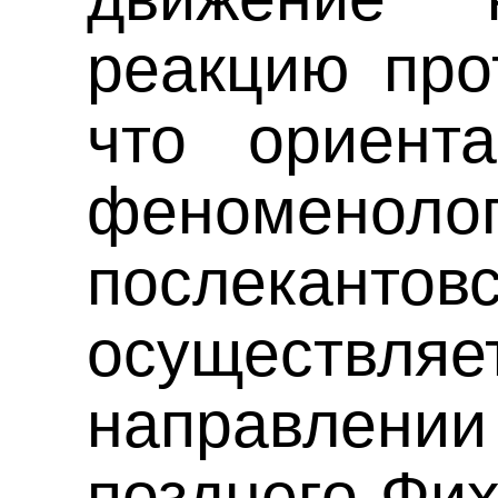
реакцию про
что ориент
феноме
послекантов
осущест
направле
позднего Фих