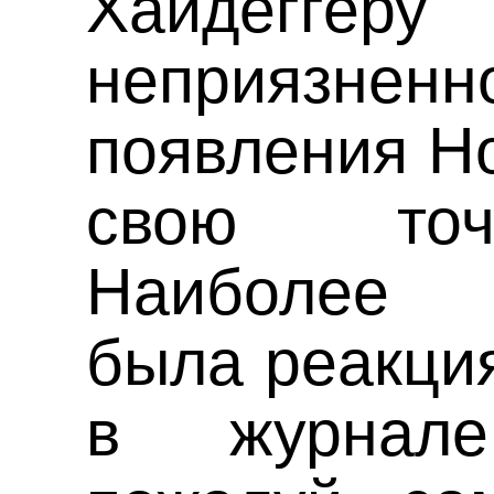
Хайдегг
неприязне
появления H
свою точ
Наиболее 
была реакция
в журнал