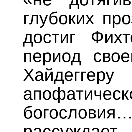
глубоких про
достиг Фих
период свое
Хайдегге
апофатическ
богословия
рассуждает 