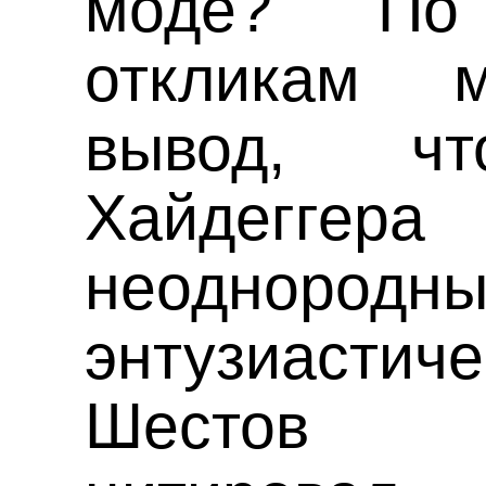
моде? По
откликам 
вывод, чт
Хайдег
неоднородны
энтузиаст
Шестов с