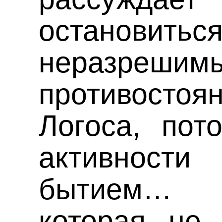
останови
неразрешим
противост
Логоса, пот
активности
бытием… 
которая не 