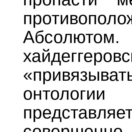
противопо
Абсол
хайдеггеро
«привязыв
онтологии 
представл
совершенно