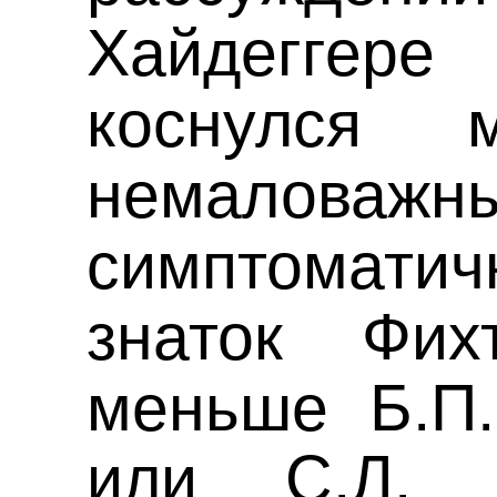
Хайдегге
коснулся
немал
симптоматич
знаток Фих
меньше Б.П
или С.Л. 