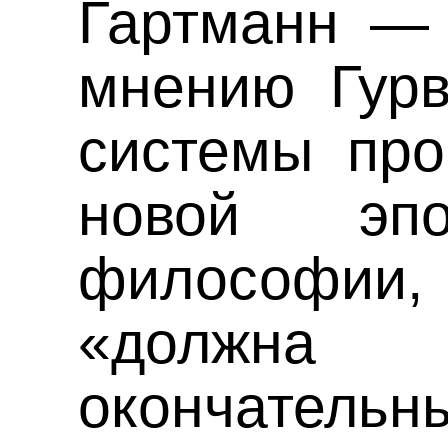
Гартманн — 
мнению Гурв
системы про
новой эп
философи
«должна 
окончательн