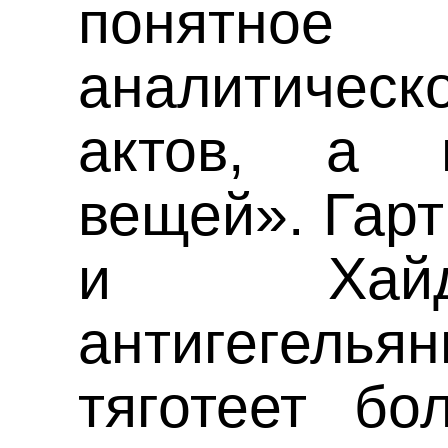
понятн
аналитичес
актов, а 
вещей». Гарт
и Хайд
антигегель
тяготеет бо