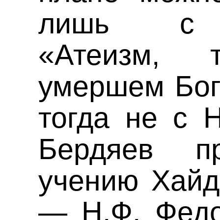
лишь с Ф
«Атеизм, 
умершем Бо
тогда не с 
Бердяев пр
учению Хайд
— Н.Ф. Федо