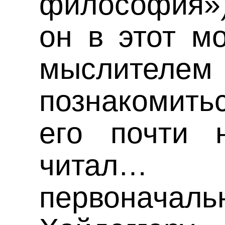
философия»)
он в этот м
мыслителе
познакомить
его почти 
читал… 
первоначал